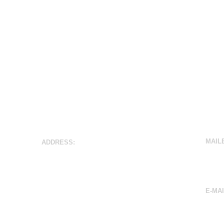
MAIL
ADDRESS:
5832 L
Valley View Middle School
Edina
6750 Valley View Road,
Edina 55439
E-MA