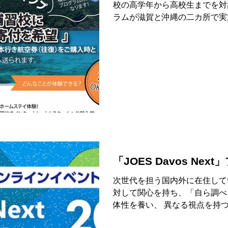
校の高学年から高校生までを対
ラムが滋賀と沖縄の二カ所で実
学校での授業参加、農家訪問、
などへの観光など、盛り沢山の内
「JOES Davos Nex
次世代を担う国内外に在住して
対して関心を持ち、「自ら調べ
体性を養い、 異なる視点を持
て、その課題解決･改善に 向