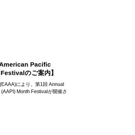
merican Pacific
th Festivalのご案内】
ance (EAAA)により、第1回 Annual
der (AAPI) Month Festivalが開催さ