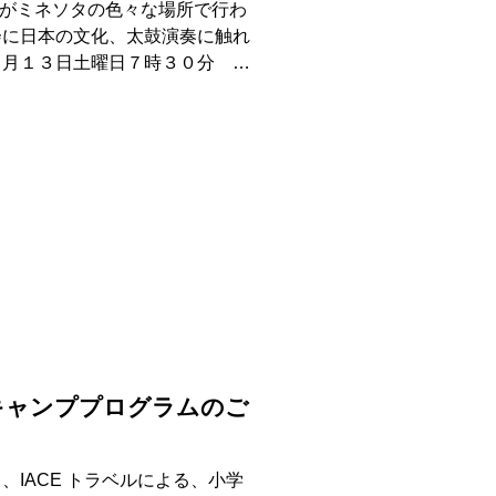
コンサートがミネソタの色々な場所で行わ
会に日本の文化、太鼓演奏に触れ
５月１３日土曜日７時３０分 シ
ング ５月１８日木曜日６時 ス
マーキャンププログラムのご
、IACE トラベルによる、小学