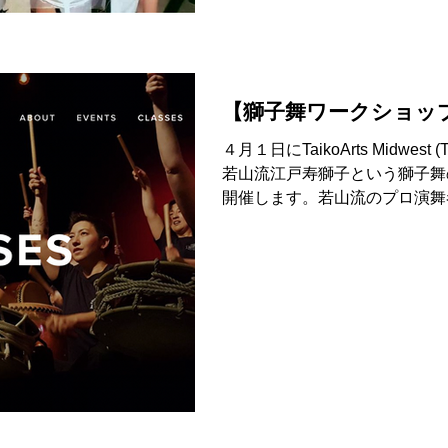
【獅子舞ワークショッ
４月１日にTaikoArts Midwe
若山流江戸寿獅子という獅子舞
開催します。若山流のプロ演舞
術品でもある非常に高価な獅子
ません）をつけての演舞を...