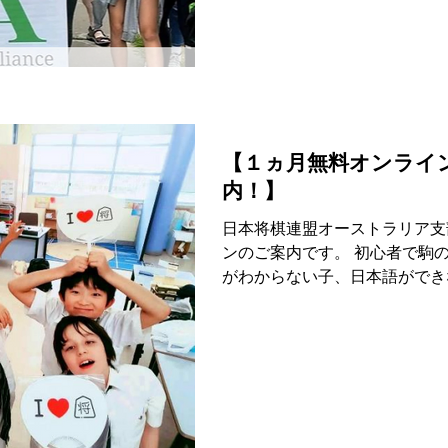
【１ヵ月無料オンライ
内！】
日本将棋連盟オーストラリア支
ンのご案内です。 初心者で駒
がわからない子、日本語ができ
小学1年生以上であれば誰でも
な環境だけです！...