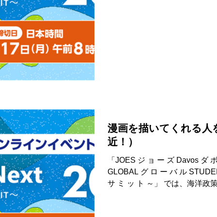
なる学びの場を提供するための、第
漫画を描いてくれる人
近！）
「JOES ジ ョ ー ズ Davos ダ ボ
GLOBAL グ ロ ー バ ル STUDE
サ ミ ッ ト ～」 では、海洋
調講演の講師として...