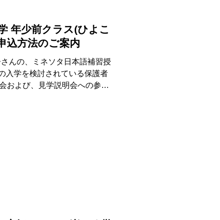
入学 年少前クラス(ひよこ
申込方法のご案内
、お子さんの、ミネソタ日本語補習授
への入学を検討されている保護者
会および、見学説明会への参加
とは?...