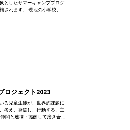
象としたサマーキャンププログ
施されます。 現地の小学校、中
ホームステイ体験、東京、京都
容ですので...
t」プロジェクト2023
いる児童生徒が、世界的課題に
、考え、発信し、行動する」主
つ仲間と連携・協働して磨き合っ
けた取組を進めていくきっかけと