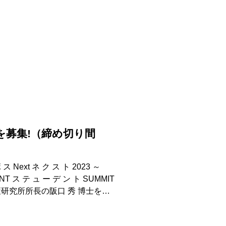
2回「JOES...
を募集!（締め切り間
 ス Next ネ ク ス ト 2023 ～
NT ス テ ュ ー デ ン ト SUMMIT
政策研究所所長の阪口 秀 博士を基